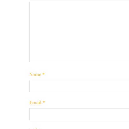
Name
*
Email
*