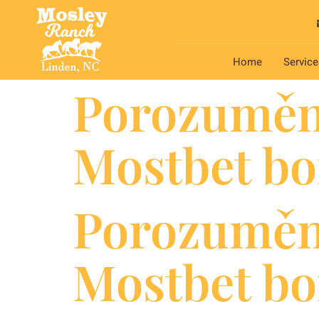
Home
Service
Porozuměn
Mostbet b
Porozuměn
Mostbet b