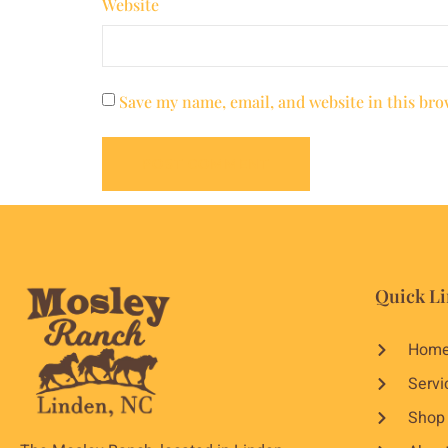
Website
Save my name, email, and website in this bro
Quick Li
Hom
Servi
Shop