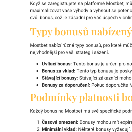
Když se zaregistrujete na platformě Mostbet,
maximalizovat vaše výhody a vyhnout se potenciá
svůj bonus, což je zásadní pro váš úspěch v onli
Typy bonusů nabízený
Mostbet nabízí různé typy bonusů, pro které mů
nejvhodnější pro vaši strategii sázení.
Uvítací bonus:
Tento bonus je určen pro nov
Bonus za vklad:
Tento typ bonusu je posky
Stávající bonusy:
Stávající zákazníci moho
Bonusy za doporučení:
Pokud doporučíte Mo
Podmínky platnosti b
Každý bonus na Mostbet má své specifické podmín
Časová omezení:
Bonusy mohou mít expiraci
Minimální vklad:
Některé bonusy vyžadují, 