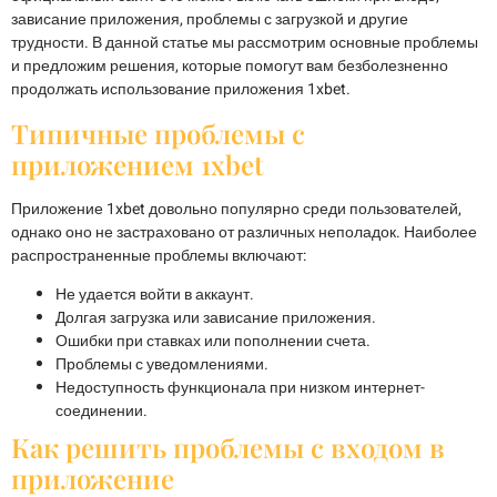
зависание приложения, проблемы с загрузкой и другие
трудности. В данной статье мы рассмотрим основные проблемы
и предложим решения, которые помогут вам безболезненно
продолжать использование приложения 1xbet.
Типичные проблемы с
приложением 1xbet
Приложение 1xbet довольно популярно среди пользователей,
однако оно не застраховано от различных неполадок. Наиболее
распространенные проблемы включают:
Не удается войти в аккаунт.
Долгая загрузка или зависание приложения.
Ошибки при ставках или пополнении счета.
Проблемы с уведомлениями.
Недоступность функционала при низком интернет-
соединении.
Как решить проблемы с входом в
приложение