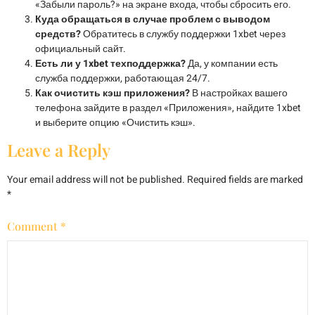
«Забыли пароль?» на экране входа, чтобы сбросить его.
Куда обращаться в случае проблем с выводом
средств?
Обратитесь в службу поддержки 1xbet через
официальный сайт.
Есть ли у 1xbet техподдержка?
Да, у компании есть
служба поддержки, работающая 24/7.
Как очистить кэш приложения?
В настройках вашего
телефона зайдите в раздел «Приложения», найдите 1xbet
и выберите опцию «Очистить кэш».
Leave a Reply
Your email address will not be published.
Required fields are marked
*
Comment
*