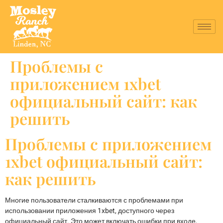
Проблемы с
приложением 1xbet
официальный сайт: как
решить
Проблемы с приложением
1xbet официальный сайт:
как решить
Многие пользователи сталкиваются с проблемами при
использовании приложения 1xbet, доступного через
официальный сайт. Это может включать ошибки при входе,