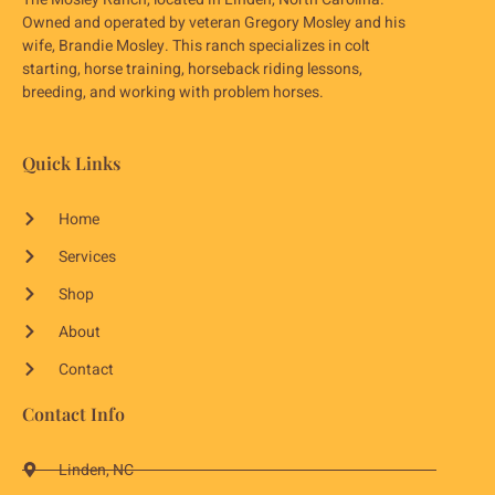
Owned and operated by veteran Gregory Mosley and his
wife, Brandie Mosley. This ranch specializes in colt
starting, horse training, horseback riding lessons,
breeding, and working with problem horses.
Quick Links
Home
Services
Shop
About
Contact
Contact Info
Linden, NC