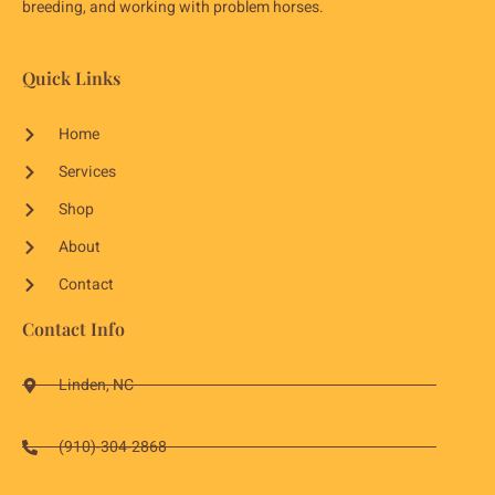
breeding, and working with problem horses.
Quick Links
Home
Services
Shop
About
Contact
Contact Info
Linden, NC
(910)-304-2868