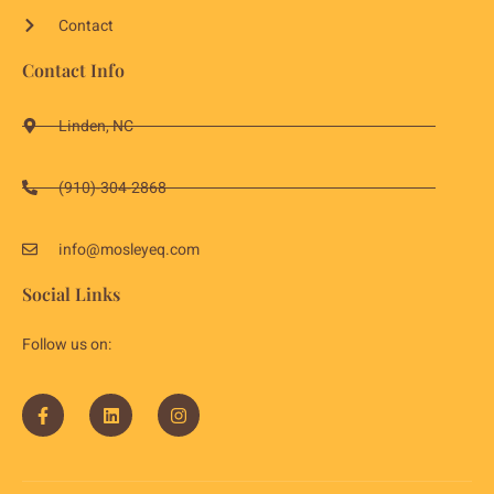
Contact
Contact Info
Linden, NC
(910)-304-2868
info@mosleyeq.com
Social Links
Follow us on: