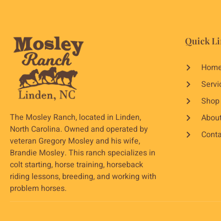
Quick Li
Hom
Servi
Shop
The Mosley Ranch, located in Linden,
Abou
North Carolina. Owned and operated by
Conta
veteran Gregory Mosley and his wife,
Brandie Mosley. This ranch specializes in
colt starting, horse training, horseback
riding lessons, breeding, and working with
problem horses.