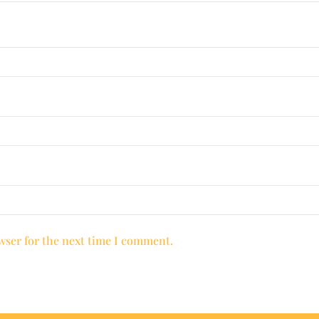
wser for the next time I comment.