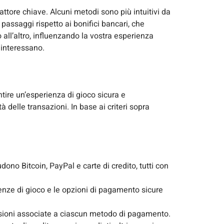
 fattore chiave. Alcuni metodi sono più intuitivi da
passaggi rispetto ai bonifici bancari, che
 all’altro, influenzando la vostra esperienza
 interessano.
tire un’esperienza di gioco sicura e
à delle transazioni. In base ai criteri sopra
dono Bitcoin, PayPal e carte di credito, tutti con
icenze di gioco e le opzioni di pagamento sicure
sioni associate a ciascun metodo di pagamento.