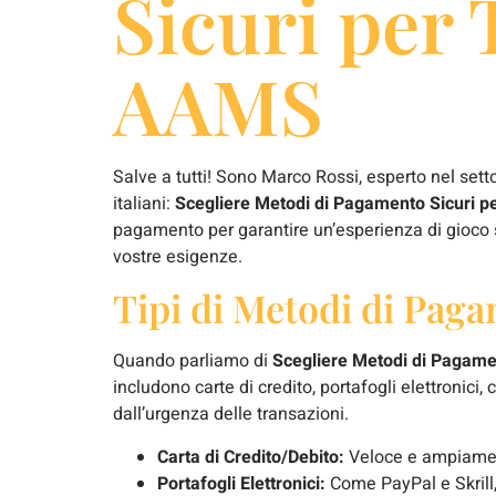
Sicuri per
AAMS
Salve a tutti! Sono Marco Rossi, esperto nel set
italiani:
Scegliere Metodi di Pagamento Sicuri 
pagamento per garantire un’esperienza di gioco si
vostre esigenze.
Tipi di Metodi di Pa
Quando parliamo di
Scegliere Metodi di Pagame
includono carte di credito, portafogli elettronici
dall’urgenza delle transazioni.
Carta di Credito/Debito:
Veloce e ampiament
Portafogli Elettronici:
Come PayPal e Skrill, 