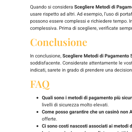
Quando si considera
Scegliere Metodi di Pagam
usare rispetto ad altri. Ad esempio, l’uso di por
possono essere complessi e richiedere tempo. Inol
complessiva. Prima di scegliere, verificate semp
Conclusione
In conclusione,
Scegliere Metodi di Pagamento 
soddisfacente. Considerate attentamente le vostre 
indicati, sarete in grado di prendere una decisio
FAQ
Quali sono i metodi di pagamento più sicu
livelli di sicurezza molto elevati.
Come posso garantire che un casinò non A
offerte.
Ci sono costi nascosti associati ai metodi