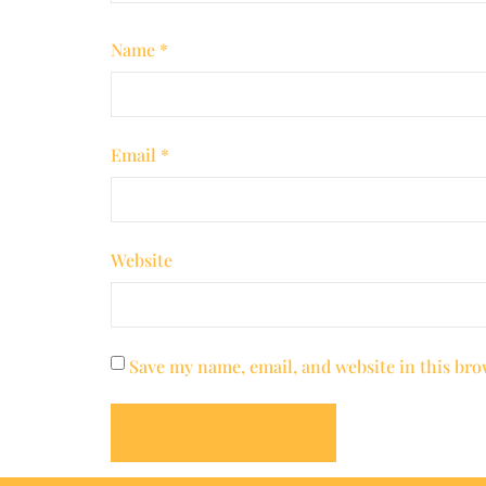
Name
*
Email
*
Website
Save my name, email, and website in this bro