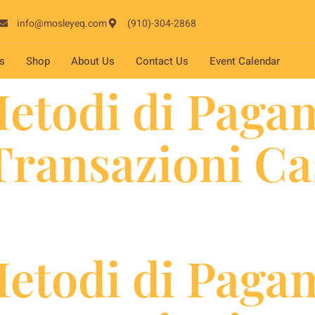
info@mosleyeq.com
(910)-304-2868
s
Shop
About Us
Contact Us
Event Calendar
Metodi di Paga
 Transazioni C
Metodi di Paga