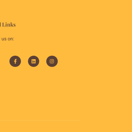
l Links
 us on: