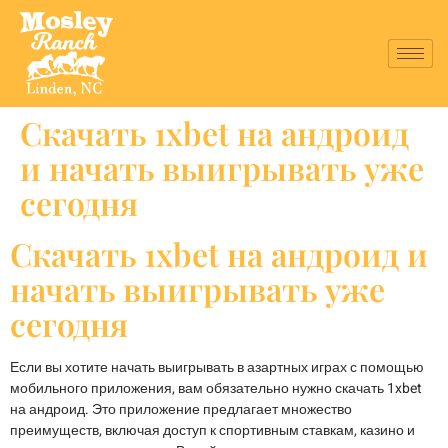
Скачать 1xbet на андроид
и начать выигрывать уже
сегодня
Скачать 1xbet на андроид и
начать выигрывать уже
сегодня
Если вы хотите начать выигрывать в азартных играх с помощью
мобильного приложения, вам обязательно нужно скачать 1xbet
на андроид. Это приложение предлагает множество
преимуществ, включая доступ к спортивным ставкам, казино и