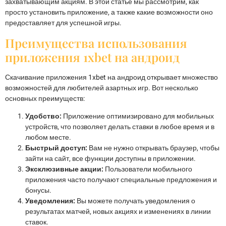
захватывающим акциям. В этой статье мы рассмотрим, как
просто установить приложение, а также какие возможности оно
предоставляет для успешной игры.
Преимущества использования
приложения 1xbet на андроид
Скачивание приложения 1xbet на андроид открывает множество
возможностей для любителей азартных игр. Вот несколько
основных преимуществ:
Удобство:
Приложение оптимизировано для мобильных
устройств, что позволяет делать ставки в любое время и в
любом месте.
Быстрый доступ:
Вам не нужно открывать браузер, чтобы
зайти на сайт, все функции доступны в приложении.
Эксклюзивные акции:
Пользователи мобильного
приложения часто получают специальные предложения и
бонусы.
Уведомления:
Вы можете получать уведомления о
результатах матчей, новых акциях и изменениях в линии
ставок.