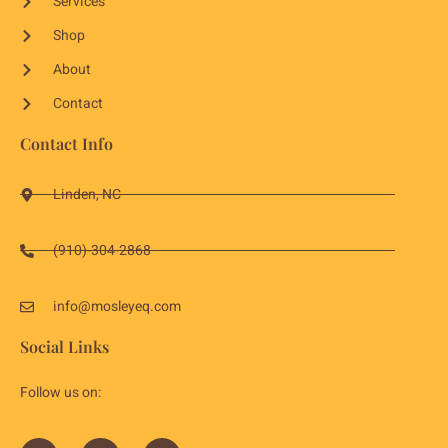
Services
Shop
About
Contact
Contact Info
Linden, NC
(910)-304-2868
info@mosleyeq.com
Social Links
Follow us on: