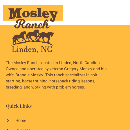
The Mosley Ranch, located in Linden, North Carolina.
Owned and operated by veteran Gregory Mosley and his
wife, Brandie Mosley. This ranch specializes in colt
starting, horse training, horseback riding lessons,
breeding, and working with problem horses.
Quick Links
Home