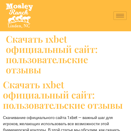
Скачать 1xbet
официальный сайт:
пользовательские
отзывы
Скачать 1xbet
официальный сайт:
пользовательские отзывы
Скачивание официального сайта 1xbet — важный шаг для
игроков, желающих использовать все возможности этой
букмекерской конторы. В этой статье мы обсудим, как скачать