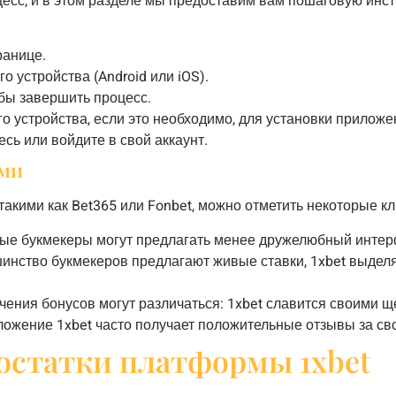
есс, и в этом разделе мы предоставим вам пошаговую инст
ранице.
 устройства (Android или iOS).
обы завершить процесс.
 устройства, если это необходимо, для установки приложен
сь или войдите в свой аккаунт.
ами
такими как Bet365 или Fonbet, можно отметить некоторые к
орые букмекеры могут предлагать менее дружелюбный интерф
инство букмекеров предлагают живые ставки, 1xbet выде
чения бонусов могут различаться: 1xbet славится своими 
ожение 1xbet часто получает положительные отзывы за сво
остатки платформы 1xbet