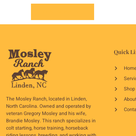
Quick Li
Hom
Servi
Shop
The Mosley Ranch, located in Linden,
Abou
North Carolina. Owned and operated by
Conta
veteran Gregory Mosley and his wife,
Brandie Mosley. This ranch specializes in
colt starting, horse training, horseback
riding lessons, breeding, and working with