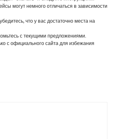
йсы могут немного отличаться в зависимости
бедитесь, что у вас достаточно места на
комьтесь с текущими предложениями.
ко с официального сайта для избежания