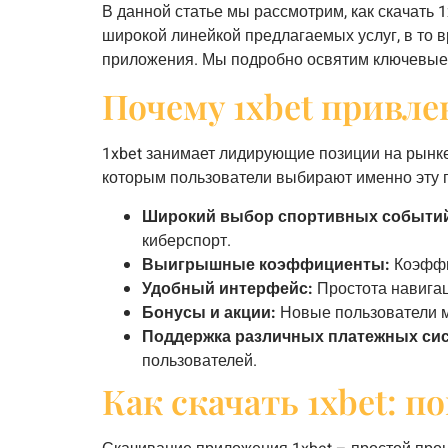
В данной статье мы рассмотрим, как скачать 
широкой линейкой предлагаемых услуг, в то в
приложения. Мы подробно освятим ключевые 
Почему 1xbet привле
1xbet занимает лидирующие позиции на рынке
которым пользователи выбирают именно эту 
Широкий выбор спортивных событи
киберспорт.
Выигрышные коэффициенты:
Коэффиц
Удобный интерфейс:
Простота навигац
Бонусы и акции:
Новые пользователи мо
Поддержка различных платежных сис
пользователей.
Как скачать 1xbet: 