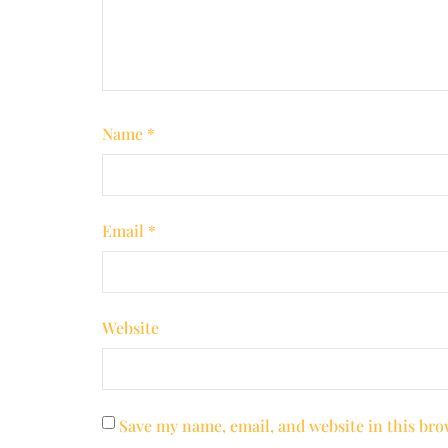
Name
*
Email
*
Website
Save my name, email, and website in this bro