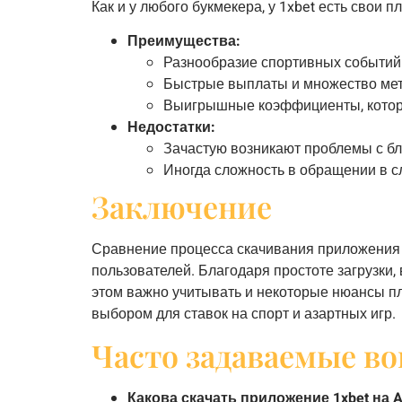
Как и у любого букмекера, у 1xbet есть свои 
Преимущества:
Разнообразие спортивных событий 
Быстрые выплаты и множество мет
Выигрышные коэффициенты, котор
Недостатки:
Зачастую возникают проблемы с бл
Иногда сложность в обращении в с
Заключение
Сравнение процесса скачивания приложения 1
пользователей. Благодаря простоте загрузки,
этом важно учитывать и некоторые нюансы пл
выбором для ставок на спорт и азартных игр.
Часто задаваемые во
Какова скачать приложение 1xbet на A