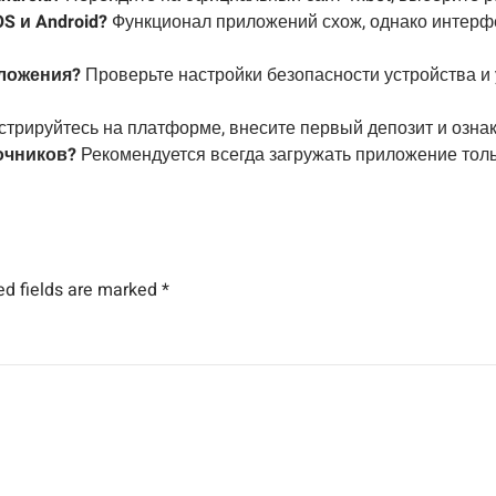
S и Android?
Функционал приложений схож, однако интерфе
иложения?
Проверьте настройки безопасности устройства и у
трируйтесь на платформе, внесите первый депозит и озна
точников?
Рекомендуется всегда загружать приложение толь
ed fields are marked
*