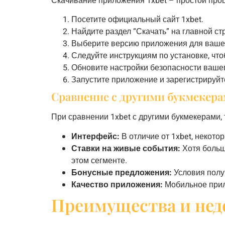
Скачивание приложения 1xbet – простой проц
Посетите официальный сайт 1xbet.
Найдите раздел “Скачать” на главной ст
Выберите версию приложения для вашего
Следуйте инструкциям по установке, чт
Обновите настройки безопасности вашего
Запустите приложение и зарегистрируйте
Сравнение с другими букмекер
При сравнении 1xbet с другими букмекерами, 
Интерфейс:
В отличие от 1xbet, некот
Ставки на живые события:
Хотя больш
этом сегменте.
Бонусные предложения:
Условия полу
Качество приложения:
Мобильное прил
Преимущества и нед