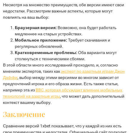
Несмотря на множество преимуществ, обе версии имеют свои
недостатки. Рассмотрим важные аспекты, которые могут
повлиять на ваш выбор:
Браузерная версия:
Возможно, она будет работать
медленнее на старых устройствах.
Мобильное приложение:
Требует скачивания и
регулярных обновлений.
Кратковременные проблемы:
Оба варианта могут
столкнуться с техническими сбоями.
В этой области много исследований проходило, и, согласно
мнениям экспертов, таких как
эксперт по азартным играм Джон
Даффи
, выбор между этими версиями во многом зависит от
предпочтений игрока и его образа жизни. Есть также статьи,
например эта из
BBC, которая обсуждает влияние мобильных
технологий на азартные игры
, что может дать дополнительный
контекст вашему выбору.
Заключение
Сравнение версий 1xbet показывает, что у каждой из них есть
свои преимущества и недостатки. Официальный сайт подходит