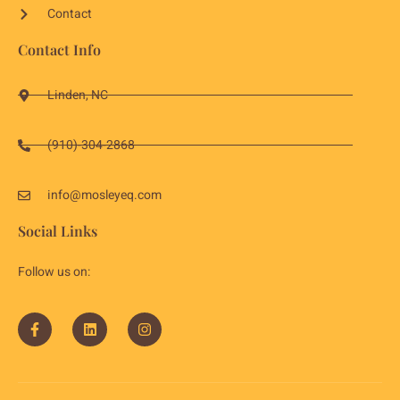
Contact
Contact Info
Linden, NC
(910)-304-2868
info@mosleyeq.com
Social Links
Follow us on: