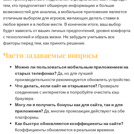
тем, кто предпочитает обширную информацию и больше
возможностей для анализа, а мобильное приложение является
отличным выбором для игроков, желающих делать ставки в
любое время и в любом месте. В конечном итоге, ваш выбор
будет зависеть от ваших личных предпочтений, уровня комфорта
с технологией и образа жизни. Не забудьте учитывать все
факторы перед тем, как принять решение.
Часто задаваемые вопросы
Можно ли пользоваться мобильным приложением на
старых телефонах?
Да, но для лучшей
производительности рекомендуется обновлять устройство.
Что делать, если сайт не открывается?
Проверьте
соединение с интернетом и попробуйте очистить кэш
браузера.
Могу ли я получить бонусы как для сайта, так и для
приложения?
Да, многие промоакции действуют на обе
платформы.
Как быстро обновляются коэффициенты на сайте?
Коэффициенты обновляются в реальном времени.