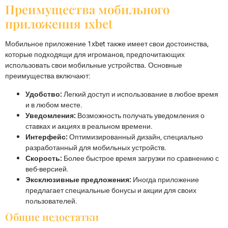
Преимущества мобильного
приложения 1xbet
Мобильное приложение 1xbet также имеет свои достоинства,
которые подходящи для игроманов, предпочитающих
использовать свои мобильные устройства. Основные
преимущества включают:
Удобство:
Легкий доступ и использование в любое время
и в любом месте.
Уведомления:
Возможность получать уведомления о
ставках и акциях в реальном времени.
Интерфейс:
Оптимизированный дизайн, специально
разработанный для мобильных устройств.
Скорость:
Более быстрое время загрузки по сравнению с
веб-версией.
Эксклюзивные предложения:
Иногда приложение
предлагает специальные бонусы и акции для своих
пользователей.
Общие недостатки