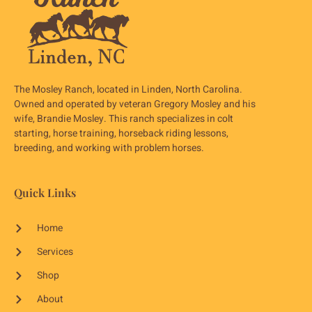
The Mosley Ranch, located in Linden, North Carolina.
Owned and operated by veteran Gregory Mosley and his
wife, Brandie Mosley. This ranch specializes in colt
starting, horse training, horseback riding lessons,
breeding, and working with problem horses.
Quick Links
Home
Services
Shop
About