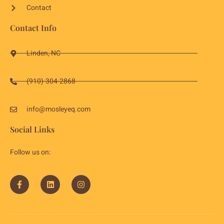
Contact
Contact Info
Linden, NC
(910)-304-2868
info@mosleyeq.com
Social Links
Follow us on: