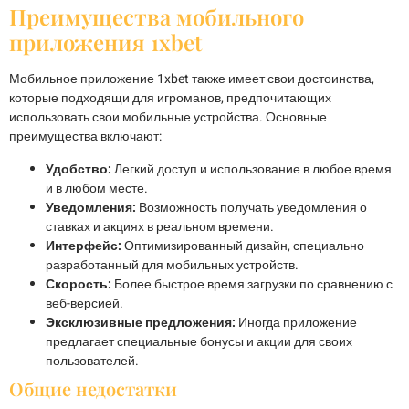
Преимущества мобильного
приложения 1xbet
Мобильное приложение 1xbet также имеет свои достоинства,
которые подходящи для игроманов, предпочитающих
использовать свои мобильные устройства. Основные
преимущества включают:
Удобство:
Легкий доступ и использование в любое время
и в любом месте.
Уведомления:
Возможность получать уведомления о
ставках и акциях в реальном времени.
Интерфейс:
Оптимизированный дизайн, специально
разработанный для мобильных устройств.
Скорость:
Более быстрое время загрузки по сравнению с
веб-версией.
Эксклюзивные предложения:
Иногда приложение
предлагает специальные бонусы и акции для своих
пользователей.
Общие недостатки