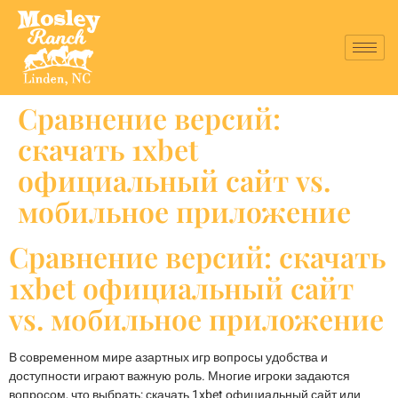
Сравнение версий:
скачать 1xbet
официальный сайт vs.
мобильное приложение
Сравнение версий: скачать
1xbet официальный сайт
vs. мобильное приложение
В современном мире азартных игр вопросы удобства и
доступности играют важную роль. Многие игроки задаются
вопросом, что выбрать: скачать 1xbet официальный сайт или