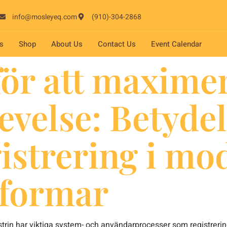
info@mosleyeq.com
(910)-304-2868
s
Shop
About Us
Contact Us
Event Calendar
för att maxime
evelse: Betydel
gistrering i mo
tformar
trin har viktiga system- och användarprocesser som registrerin