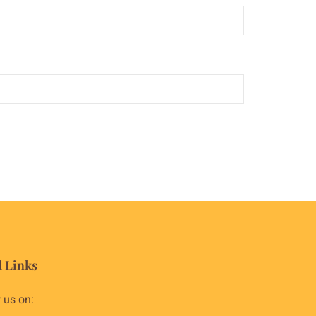
l Links
 us on: