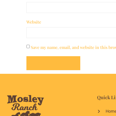
Website
Save my name, email, and website in this bro
Quick Li
Hom