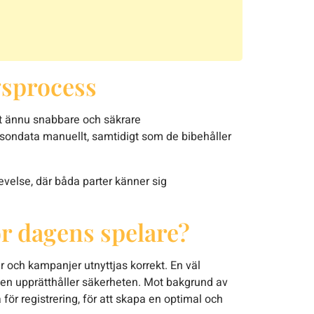
gsprocess
ot ännu snabbare och säkrare
ersondata manuellt, samtidigt som de bibehåller
evelse, där båda parter känner sig
ör dagens spelare?
ar och kampanjer utnyttjas korrekt. En väl
 den upprätthåller säkerheten. Mot bakgrund av
för registrering, för att skapa en optimal och