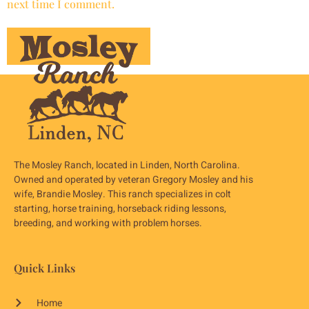
next time I comment.
The Mosley Ranch, located in Linden, North Carolina.
Owned and operated by veteran Gregory Mosley and his
wife, Brandie Mosley. This ranch specializes in colt
starting, horse training, horseback riding lessons,
breeding, and working with problem horses.
Quick Links
Home