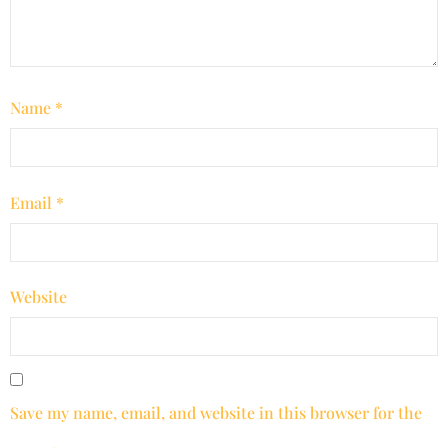
Name
*
Email
*
Website
Save my name, email, and website in this browser for the