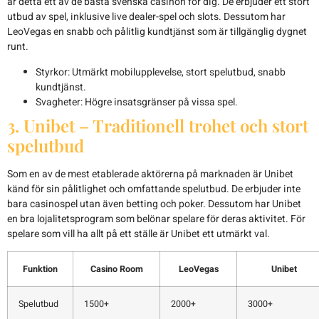
är detta ett av de bästa svenska casinon för dig. De erbjuder ett stort
utbud av spel, inklusive live dealer-spel och slots. Dessutom har
LeoVegas en snabb och pålitlig kundtjänst som är tillgänglig dygnet
runt.
Styrkor: Utmärkt mobilupplevelse, stort spelutbud, snabb
kundtjänst.
Svagheter: Högre insatsgränser på vissa spel.
3. Unibet – Traditionell trohet och stort
spelutbud
Som en av de mest etablerade aktörerna på marknaden är Unibet
känd för sin pålitlighet och omfattande spelutbud. De erbjuder inte
bara casinospel utan även betting och poker. Dessutom har Unibet
en bra lojalitetsprogram som belönar spelare för deras aktivitet. För
spelare som vill ha allt på ett ställe är Unibet ett utmärkt val.
Funktion
Casino Room
LeoVegas
Unibet
Spelutbud
1500+
2000+
3000+