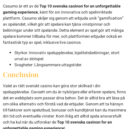
Casumo är ett av de
Top 10 svenska casinon for an unforgettable
gaming experience
, känt för sin innovativa och spelinriktade
plattform. Casumo skiljer sig genom att erbjuda unik “gamification”
av spelandet, vilket gör att spelare kan tjäna vinstpinnar och
belöningar under sitt spelande. Detta element av spel gör att många
spelare kommer tillbaka för mer, och plattformen erbjuder också en
fantastisk typ av spel, inklusive live casinos.
Styrkor: Innovativ spelupplevelse, lojalitetsbelöningar, stort
urval av slotspel.
Svagheter: Långsammare uttagstider.
Conclusion
Valet av rätt svenskt casino kan göra stor skillnad i din
spelupplevelse. Oavsett om du är nybörjare eller erfaren spelare, finns
det en webbplats som passar dina behov. Det är alltid bra att läsa på
om olika alternativ och förstå vad de erbjuder. Genom att ta hänsyn
till faktorer som spelutbud, bonusar och kundtjänst kan du maximera
din tid och eventuella vinster. Kom ihåg att alltid spela ansvarsfullt
och ha kul när du utforskar de
Top 10 svenska casinon for an
unforgettable gaming experience
!