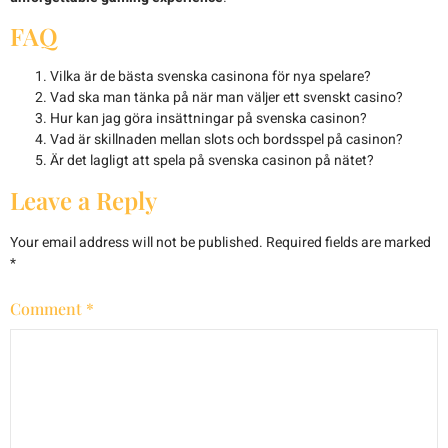
FAQ
Vilka är de bästa svenska casinona för nya spelare?
Vad ska man tänka på när man väljer ett svenskt casino?
Hur kan jag göra insättningar på svenska casinon?
Vad är skillnaden mellan slots och bordsspel på casinon?
Är det lagligt att spela på svenska casinon på nätet?
Leave a Reply
Your email address will not be published.
Required fields are marked
*
Comment
*