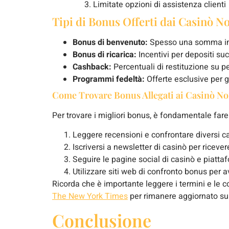
Limitate opzioni di assistenza clienti
Tipi di Bonus Offerti dai Casinò 
Bonus di benvenuto:
Spesso una somma inizia
Bonus di ricarica:
Incentivi per depositi su
Cashback:
Percentuali di restituzione su per
Programmi fedeltà:
Offerte esclusive per g
Come Trovare Bonus Allegati ai Casinò 
Per trovare i migliori bonus, è fondamentale fare
Leggere recensioni e confrontare diversi c
Iscriversi a newsletter di casinò per ricever
Seguire le pagine social di casinò e piattaf
Utilizzare siti web di confronto bonus per a
Ricorda che è importante leggere i termini e le 
The New York Times
per rimanere aggiornato sull
Conclusione