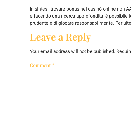
In sintesi, trovare bonus nei casinò online non A
e facendo una ricerca approfondita, è possibile i
prudente e di giocare responsabilmente. Per ulte
Leave a Reply
Your email address will not be published.
Requir
Comment
*