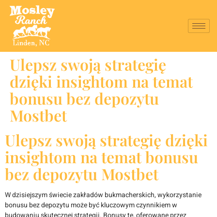
Ulepsz swoją strategię
dzięki insightom na temat
bonusu bez depozytu
Mostbet
Ulepsz swoją strategię dzięki
insightom na temat bonusu
bez depozytu Mostbet
W dzisiejszym świecie zakładów bukmacherskich, wykorzystanie
bonusu bez depozytu może być kluczowym czynnikiem w
budowaniu skutecznej strategii. Bonusy te, oferowane przez