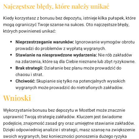
Najczęstsze błędy, które należy unikać
Kiedy korzystasz z bonusu bez depozytu, istnieje kilka pułapek, które
mogą ograniczyć Twoje szanse na sukces. Oto najczęstsze błędy,
których powinieneś unikać:
Nieprzestrzeganie warunków:
Ignorowanie wymogów obrotu
prowadzi do problemów z wypłatą wygranych.
Stawianie na niesprawdzone wydarzenia:
Nie rób zakładów
na zdarzenia, które są dla Ciebie nieznane lub zbyt ryzykowne.
Brak strategii:
Działanie bez planu może prowadzić do
chaosu i strat.
Chciwość:
Skupianie się tylko na potencjalnych wysokich
wygranych może prowadzić do nietrafionych zakładów.
Wnioski
Wykorzystanie bonusu bez depozytu w Mostbet może znacznie
usprawnić Twoją strategię zakładów. Kluczem jest świadome
podejście, znajomość zasad gry oraz umiejętne stawianie zakładów.
Dzięki odpowiedniej analizie i strategii, masz szansę na zwiększenie
swoich wygranych, bez konieczności ponoszenia dużego ryzyka