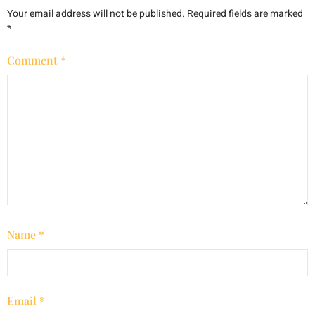
Your email address will not be published.
Required fields are marked
*
Comment
*
Name
*
Email
*