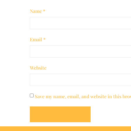
Name
*
Email
*
Website
Save my name, email, and website in this bro