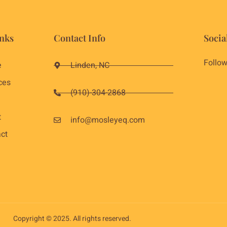
nks
Contact Info
Socia
Follow
e
Linden, NC
ces
(910)-304-2868
t
info@mosleyeq.com
ct
Copyright © 2025. All rights reserved.