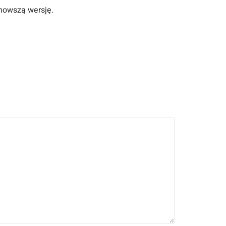
jnowszą wersję.