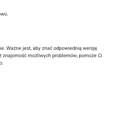
owo.
ne. Ważne jest, aby znać odpowiednią wersję
ież znajomość możliwych problemów, pomoże Ci
o.