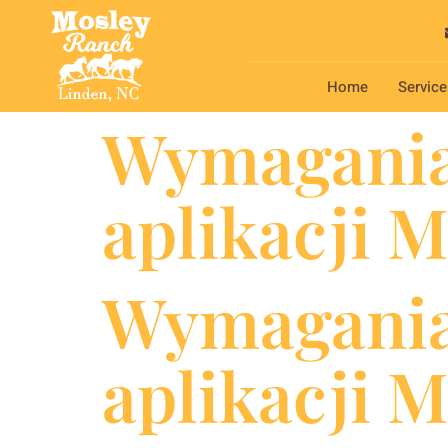
Home
Service
Wymagania 
aplikacji 
Wymagania 
aplikacji 