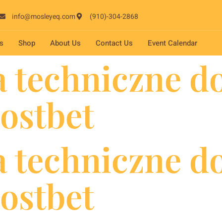
info@mosleyeq.com
(910)-304-2868
s
Shop
About Us
Contact Us
Event Calendar
techniczne do 
Mostbet
techniczne do 
Mostbet