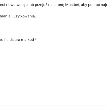
 jest nowa wersja lub przejdź na stronę Mostbet, aby pobrać na
brania i użytkowania.
ed fields are marked
*