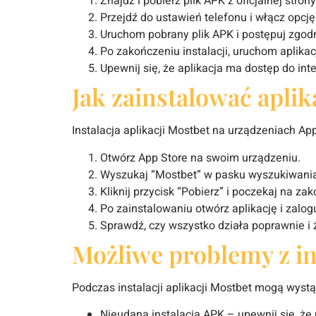
Znajdź i pobierz plik APK z oficjalnej stron
Przejdź do ustawień telefonu i włącz opcję
Uruchom pobrany plik APK i postępuj zgodni
Po zakończeniu instalacji, uruchom aplikacj
Upewnij się, że aplikacja ma dostęp do in
Jak zainstalować apli
Instalacja aplikacji Mostbet na urządzeniach App
Otwórz App Store na swoim urządzeniu.
Wyszukaj “Mostbet” w pasku wyszukiwani
Kliknij przycisk “Pobierz” i poczekaj na za
Po zainstalowaniu otwórz aplikację i zalog
Sprawdź, czy wszystko działa poprawnie i 
Możliwe problemy z in
Podczas instalacji aplikacji Mostbet mogą wystą
Nieudana instalacja APK – upewnij się, że p