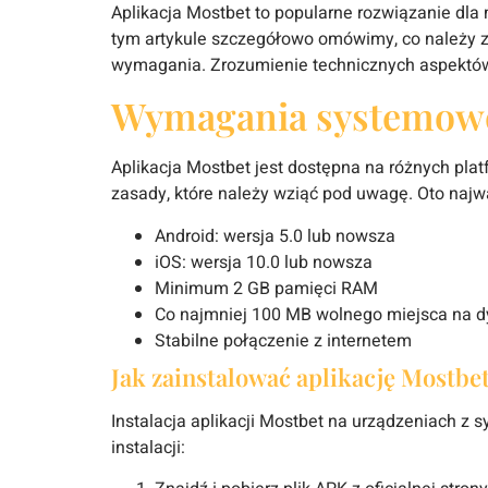
Aplikacja Mostbet to popularne rozwiązanie dla
tym artykule szczegółowo omówimy, co należy z
wymagania. Zrozumienie technicznych aspektów in
Wymagania systemowe 
Aplikacja Mostbet jest dostępna na różnych plat
zasady, które należy wziąć pod uwagę. Oto najwa
Android: wersja 5.0 lub nowsza
iOS: wersja 10.0 lub nowsza
Minimum 2 GB pamięci RAM
Co najmniej 100 MB wolnego miejsca na d
Stabilne połączenie z internetem
Jak zainstalować aplikację Mostbe
Instalacja aplikacji Mostbet na urządzeniach z
instalacji: