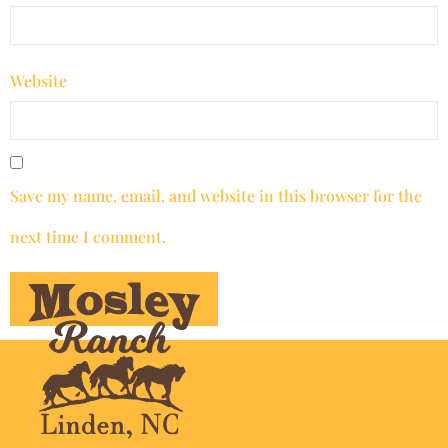
Website
Save my name, email, and website in this browser for the
next time I comment.