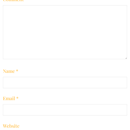
Name
*
Email
*
Website