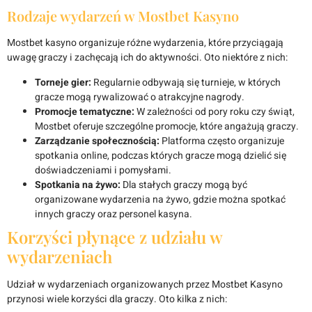
Rodzaje wydarzeń w Mostbet Kasyno
Mostbet kasyno organizuje różne wydarzenia, które przyciągają
uwagę graczy i zachęcają ich do aktywności. Oto niektóre z nich:
Torneje gier:
Regularnie odbywają się turnieje, w których
gracze mogą rywalizować o atrakcyjne nagrody.
Promocje tematyczne:
W zależności od pory roku czy świąt,
Mostbet oferuje szczególne promocje, które angażują graczy.
Zarządzanie społecznością:
Platforma często organizuje
spotkania online, podczas których gracze mogą dzielić się
doświadczeniami i pomysłami.
Spotkania na żywo:
Dla stałych graczy mogą być
organizowane wydarzenia na żywo, gdzie można spotkać
innych graczy oraz personel kasyna.
Korzyści płynące z udziału w
wydarzeniach
Udział w wydarzeniach organizowanych przez Mostbet Kasyno
przynosi wiele korzyści dla graczy. Oto kilka z nich: