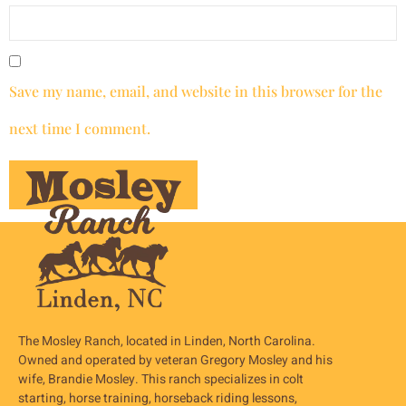
Save my name, email, and website in this browser for the
next time I comment.
The Mosley Ranch, located in Linden, North Carolina.
Owned and operated by veteran Gregory Mosley and his
wife, Brandie Mosley. This ranch specializes in colt
starting, horse training, horseback riding lessons,