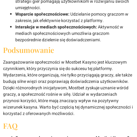
strategii gier pomagają użytkownikom w rozwijaniu swoich
umiejętności.
Wsparcie społecznościowe:
Udzielanie pomocy graczom w
zakresie, jak efektywnie korzystać z platformy.
Interakcje w mediach społecznościowych:
Aktywność w
mediach społecznościowych umożliwia graczom
bezpośrednie dzielenie się doświadczeniami.
Podsumowanie
Zaangażowanie społeczności w Mostbet Kasyno jest kluczowym
czynnikiem, który przyczynia się do sukcesu tej platformy.
Wydarzenia, które organizują, nie tylko przyciągają graczy, ale także
budują silne więzi oraz poprawiają doświadczenia użytkowników.
Dzięki różnorodnych inicjatywom, Mostbet zyskuje uznanie wśród
graczy, a społeczność rośnie w siłę. Udział w wydarzeniach
przynosi korzyści, które mają znaczący wpływ na pozytywny
wizerunek kasyna. Warto być częścią tej dynamicznej społeczności i
korzystać z oferowanych możliwości.
FAQ