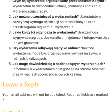
Czym są wydarzenia organizowane przez Mostbet Kasyno?
Wydarzenia to różnorodne turnieje, promocje i spotkania,
które angażują graczy.
Jak można uczestniczyć w wydarzeniach?
Uczestnictwo
zazwyczaj wymaga rejestracji na stronie kasyna oraz
przestrzegania regulaminu wydarzenia.
Jakie korzyści przynoszą te wydarzenia?
Gracze mogą
wygrywać nagrody, doskonalić umiejętności i integrować się z
innymi graczami.
Czy wydarzenia odbywają się tylko online?
Niektóre
wydarzenia mogą być organizowane również na żywo, w
różnych lokalizacjach.
Jak mogę dowiedzieć się o nadchodzących wydarzeniach?
Informacje o wydarzeniach dostępne są na stronie Mostbet
oraz w mediach społecznościowych kasyna.
Leave a Reply
Your email address will not be published.
Required fields are marked
*
Comment
*