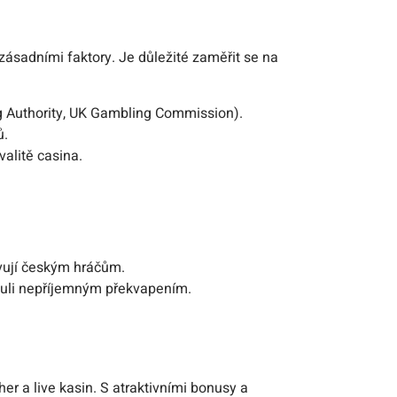
zásadními faktory. Je důležité zaměřit se na
g Authority, UK Gambling Commission).
ů.
alitě casina.
ovují českým hráčům.
nuli nepříjemným překvapením.
r a live kasin. S atraktivními bonusy a