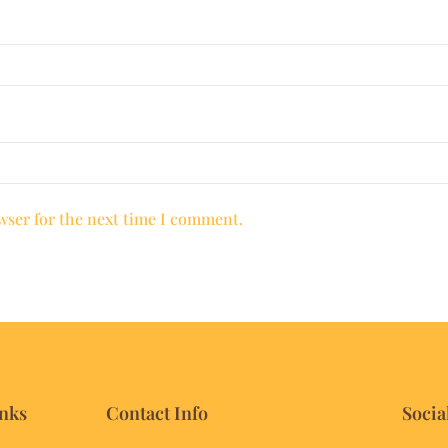
wser for the next time I comment.
nks
Contact Info
Socia