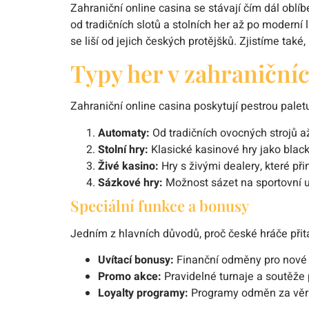
Zahraniční online casina se stávají čím dál oblíbe
od tradičních slotů a stolních her až po moderní 
se liší od jejich českých protějšků. Zjistíme také
Typy her v zahraniční
Zahraniční online casina poskytují pestrou paletu
Automaty:
Od tradičních ovocných strojů a
Stolní hry:
Klasické kasinové hry jako blackj
Živé kasino:
Hry s živými dealery, které při
Sázkové hry:
Možnost sázet na sportovní udá
Speciální funkce a bonusy
Jedním z hlavních důvodů, proč české hráče přitah
Uvítací bonusy:
Finanční odměny pro nové 
Promo akce:
Pravidelné turnaje a soutěže 
Loyalty programy:
Programy odměn za věrnos