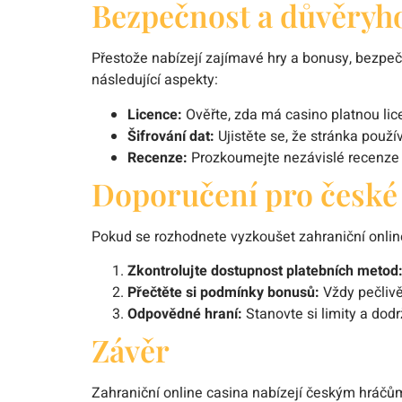
Bezpečnost a důvěryh
Přestože nabízejí zajímavé hry a bonusy, bezpeč
následující aspekty:
Licence:
Ověřte, zda má casino platnou li
Šifrování dat:
Ujistěte se, že stránka použí
Recenze:
Prozkoumejte nezávislé recenze a 
Doporučení pro české
Pokud se rozhodnete vyzkoušet zahraniční online
Zkontrolujte dostupnost platebních metod
Přečtěte si podmínky bonusů:
Vždy pečlivě
Odpovědné hraní:
Stanovte si limity a dodr
Závěr
Zahraniční online casina nabízejí českým hráčům 