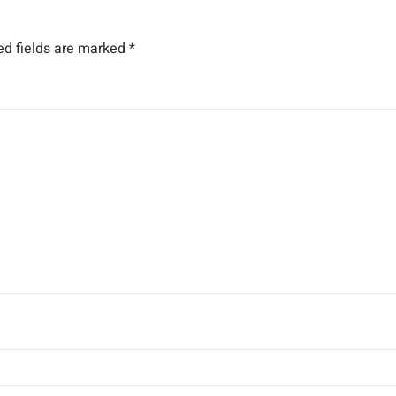
ed fields are marked
*