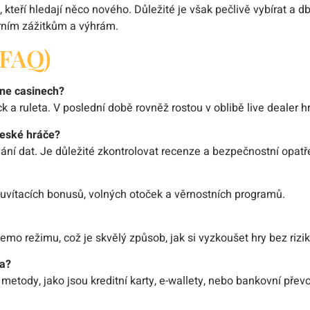
kteří hledají něco nového. Důležité je však pečlivě vybírat a 
rním zážitkům a výhrám.
(FAQ)
ine casinech?
 a ruleta. V poslední době rovněž rostou v oblibě live dealer hr
české hráče?
vání dat. Je důležité zkontrolovat recenze a bezpečnostní opatř
 uvítacích bonusů, volných otoček a věrnostních programů.
o režimu, což je skvělý způsob, jak si vyzkoušet hry bez rizik
na?
 metody, jako jsou kreditní karty, e-wallety, nebo bankovní př