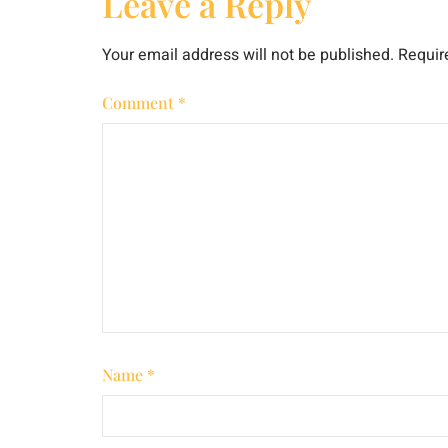
Leave a Reply
Your email address will not be published.
Requir
Comment
*
Name
*