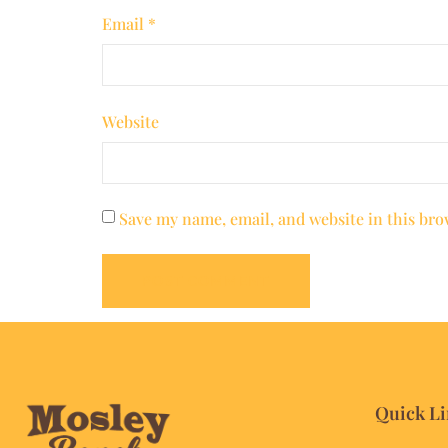
Email
*
Website
Save my name, email, and website in this bro
Quick Li