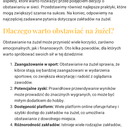
aspekty, które warto rozważyć przed podjęciem decyzji o
obstawianiu w sieci. Przedstawimy również najlepsze praktyki, które
mogą zwiększyć szanse na sukces. Na koniec, odpowiemy na
najczęściej zadawane pytania dotyczące zakładów na żużel.
Dlaczego warto obstawiać na żużel?
Obstawianie na żużel może przynieść wiele korzyści, zarówno
emocjonalnych, jak i finansowych. Oto kilka powodów, dla których
warto spróbować swoich sił w tej dziedzinie:
Zaangażowanie w sport:
Obstawianie na żużel sprawia, że
kibice stają się bardziej zaangażowani w wydarzenia
sportowe, co zwiększa ekscytację i radość z oglądania
zawodów.
Potencjalne zyski:
Prawidłowe przewidywanie wyników
może prowadzić do znacznych wygranych, co może być
miłym dodatkiem do hobby.
Dostępność platform:
Wiele platform online oferuje łatwy i
szybki dostęp do zakładów na żużel, co umożliwia
obstawianie z dowolnego miejsca.
Różnorodność zakładów:
Istnieje wiele rodzajów zakładów,