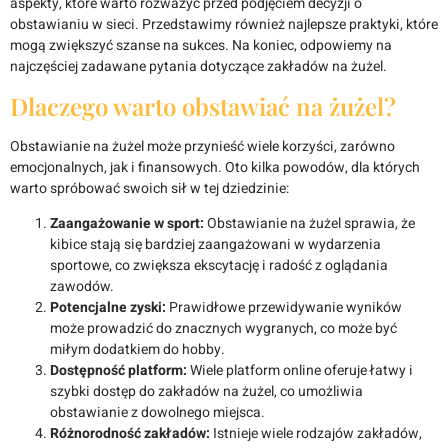
aspekty, które warto rozważyć przed podjęciem decyzji o
obstawianiu w sieci. Przedstawimy również najlepsze praktyki, które
mogą zwiększyć szanse na sukces. Na koniec, odpowiemy na
najczęściej zadawane pytania dotyczące zakładów na żużel.
Dlaczego warto obstawiać na żużel?
Obstawianie na żużel może przynieść wiele korzyści, zarówno
emocjonalnych, jak i finansowych. Oto kilka powodów, dla których
warto spróbować swoich sił w tej dziedzinie:
Zaangażowanie w sport:
Obstawianie na żużel sprawia, że
kibice stają się bardziej zaangażowani w wydarzenia
sportowe, co zwiększa ekscytację i radość z oglądania
zawodów.
Potencjalne zyski:
Prawidłowe przewidywanie wyników
może prowadzić do znacznych wygranych, co może być
miłym dodatkiem do hobby.
Dostępność platform:
Wiele platform online oferuje łatwy i
szybki dostęp do zakładów na żużel, co umożliwia
obstawianie z dowolnego miejsca.
Różnorodność zakładów:
Istnieje wiele rodzajów zakładów,