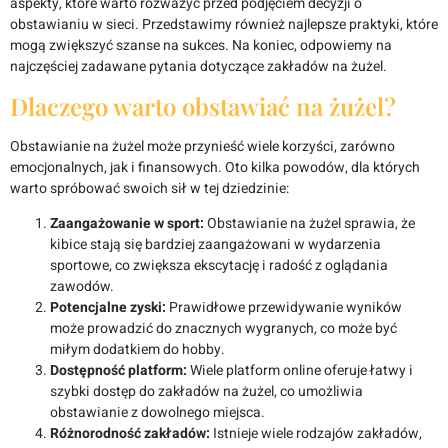
aspekty, które warto rozważyć przed podjęciem decyzji o
obstawianiu w sieci. Przedstawimy również najlepsze praktyki, które
mogą zwiększyć szanse na sukces. Na koniec, odpowiemy na
najczęściej zadawane pytania dotyczące zakładów na żużel.
Dlaczego warto obstawiać na żużel?
Obstawianie na żużel może przynieść wiele korzyści, zarówno
emocjonalnych, jak i finansowych. Oto kilka powodów, dla których
warto spróbować swoich sił w tej dziedzinie:
Zaangażowanie w sport:
Obstawianie na żużel sprawia, że
kibice stają się bardziej zaangażowani w wydarzenia
sportowe, co zwiększa ekscytację i radość z oglądania
zawodów.
Potencjalne zyski:
Prawidłowe przewidywanie wyników
może prowadzić do znacznych wygranych, co może być
miłym dodatkiem do hobby.
Dostępność platform:
Wiele platform online oferuje łatwy i
szybki dostęp do zakładów na żużel, co umożliwia
obstawianie z dowolnego miejsca.
Różnorodność zakładów:
Istnieje wiele rodzajów zakładów,